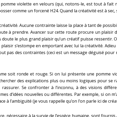
pomme violette en velours (qui, notons-le, est tout à fait no
osser comme un forcené H24. Quand la créativité est à sec, s
réativité. Aucune contrainte laisse la place à tant de possib
route à prendre. Avancer sur cette route procure un plaisir do
ans doute le plus grand plaisir qu’un créatif puisse ressenti
 plaisir s’estompe en emportant avec lui la créativité. Adie
tout pas des contraintes (ceci est un message déguisé pour me
mme soit ronde et rouge. Si on lui présente une pomme viole
à chercher des explications plus ou moins logiques pour se r
rassurer. Se confronter à l’inconnu, à des visions différ
formes d’idées nouvelles ou différentes. Par exemple, si on
ce à l’ambiguïté (je vous rappelle qu’on l’on parle ici de créa
re, nécessaire à la survie de l’espèce humaine, sont fournis à