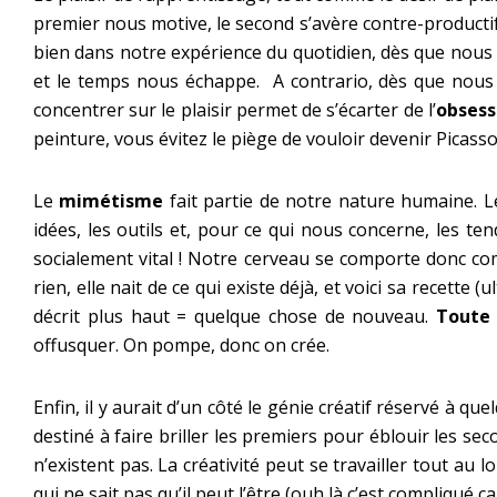
premier nous motive, le second s’avère contre-productif en
bien dans notre expérience du quotidien, dès que nous
et le temps nous échappe. A contrario, dès que nous co
concentrer sur le plaisir permet de s’écarter de l’
obsess
peinture, vous évitez le piège de vouloir devenir Picasso
Le
mimétisme
fait partie de notre nature humaine. L
idées, les outils et, pour ce qui nous concerne, les te
socialement vital ! Notre cerveau se comporte donc com
rien, elle nait de ce qui existe déjà, et voici sa recett
décrit plus haut = quelque chose de nouveau.
Toute 
offusquer. On pompe, donc on crée.
Enfin, il y aurait d’un côté le génie créatif réservé à q
destiné à faire briller les premiers pour éblouir les s
n’existent pas. La créativité peut se travailler tout au l
qui ne sait pas qu’il peut l’être (ouh là c’est compliqué ça !