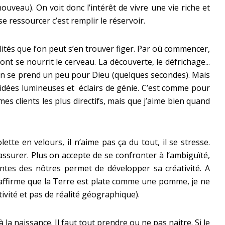
uveau). On voit donc l’intérêt de vivre une vie riche et
e ressourcer c’est remplir le réservoir.
ilités que l’on peut s’en trouver figer. Par où commencer,
nt se nourrit le cerveau. La découverte, le défrichage...
r. On se prend un peu pour Dieu (quelques secondes). Mais
u idées lumineuses et éclairs de génie. C’est comme pour
s clients les plus directifs, mais que j’aime bien quand
tte en velours, il n’aime pas ça du tout, il se stresse.
assurer. Plus on accepte de se confronter à l’ambiguïté,
entes des nôtres permet de développer sa créativité. A
 m’affirme que la Terre est plate comme une pomme, je ne
tivité et pas de réalité géographique).
 la naissance. Il faut tout prendre ou ne pas naitre. Si le