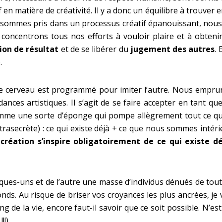
 matière de créativité. Il y a donc un équilibre à trouver ent
 sommes pris dans un processus créatif épanouissant, nou
ncentrons tous nos efforts à vouloir plaire et à obtenir 
ion de résultat
et de se libérer du
jugement des autres
. 
.
e cerveau est programmé pour imiter l’autre. Nous emprun
ndances artistiques. Il s’agit de se faire accepter en tant q
me une sorte d’éponge qui pompe allègrement tout ce qui f
e (ultrasecrète) : ce qui existe déjà + ce que nous sommes in
création s’inspire obligatoirement de ce qui existe d
uelques-uns et de l’autre une masse d’individus dénués de tout
econds. Au risque de briser vos croyances les plus ancrées, j
ong de la vie, encore faut-il savoir que ce soit possible. N’e
!!)